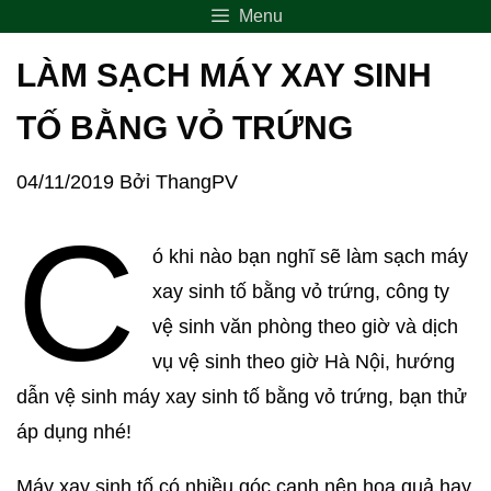
Menu
LÀM SẠCH MÁY XAY SINH
TỐ BẰNG VỎ TRỨNG
04/11/2019
Bởi
ThangPV
C
ó khi nào bạn nghĩ sẽ làm sạch máy
xay sinh tố bằng vỏ trứng, công ty
vệ sinh văn phòng theo giờ và dịch
vụ vệ sinh theo giờ Hà Nội, hướng
dẫn vệ sinh máy xay sinh tố bằng vỏ trứng, bạn thử
áp dụng nhé!
Máy xay sinh tố có nhiều góc cạnh nên hoa quả hay