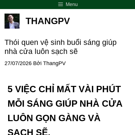
Menu
THANGPV
Thói quen vệ sinh buổi sáng giúp
nhà cửa luôn sạch sẽ
27/07/2026
Bởi
ThangPV
5 VIỆC CHỈ MẤT VÀI PHÚT
MỖI SÁNG GIÚP NHÀ CỬA
LUÔN GỌN GÀNG VÀ
SẠCH SẼ.