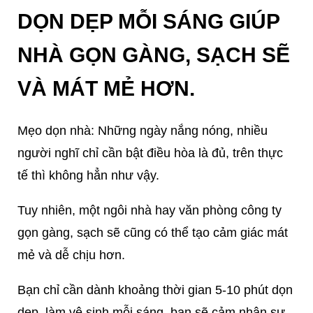
DỌN DẸP MỖI SÁNG GIÚP
NHÀ GỌN GÀNG, SẠCH SẼ
VÀ MÁT MẺ HƠN.
Mẹo dọn nhà: Những ngày nắng nóng, nhiều
người nghĩ chỉ cần bật điều hòa là đủ, trên thực
tế thì không hẳn như vậy.
Tuy nhiên, một ngôi nhà hay văn phòng công ty
gọn gàng, sạch sẽ cũng có thể tạo cảm giác mát
mẻ và dễ chịu hơn.
Bạn chỉ cần dành khoảng thời gian 5-10 phút dọn
dẹp, làm vệ sinh mỗi sáng, bạn sẽ cảm nhận sự