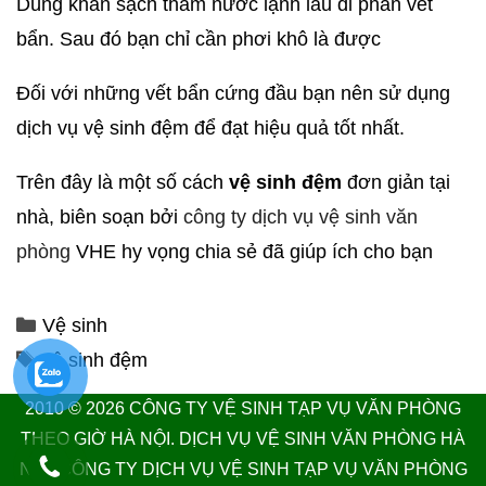
Dùng khăn sạch thấm nước lạnh lau đi phần vết
bẩn. Sau đó bạn chỉ cần phơi khô là được
Đối với những vết bẩn cứng đầu bạn nên sử dụng
dịch vụ vệ sinh đệm để đạt hiệu quả tốt nhất.
Trên đây là một số cách
vệ sinh đệm
đơn giản tại
nhà, biên soạn bởi
công ty dịch vụ vệ sinh văn
phòng
VHE hy vọng chia sẻ đã giúp ích cho bạn
Vệ sinh
vệ sinh đệm
2010 © 2026
CÔNG TY VỆ SINH TẠP VỤ VĂN PHÒNG
THEO GIỜ HÀ NỘI.
DỊCH VỤ VỆ SINH VĂN PHÒNG HÀ
NỘI
. CÔNG TY DỊCH VỤ VỆ SINH TẠP VỤ VĂN PHÒNG