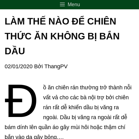
Menu
LÀM THẾ NÀO ĐỂ CHIÊN
THỨC ĂN KHÔNG BỊ BẮN
DẦU
02/01/2020
Bởi
ThangPV
Đ
ồ ăn chiên rán thường trở thành nỗi
vất vả cho các bà nội trợ bởi chiên
rán rất dễ khiến dầu bị văng ra
ngoài. Dầu bị văng ra ngoài rất dễ
bám dính lên quần áo gây mùi hôi hoặc thậm chí
bắn vào da gây bỏng,…