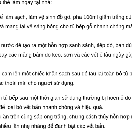
 thể làm ngay tại nhà:
làm sạch, làm vệ sinh đồ gỗ, pha 100ml giấm trắng cùn
 và mang lại vẻ sáng bóng cho tủ bếp gỗ nhanh chóng m
i nước để tạo ra một hỗn hợp sanh sánh, tiếp đó, bạn dù
ay các mảng bám do keo, sơn và các vết ố lâu ngày gây 
ầu cam lên một chiếc khăn sạch sau đó lau lại toàn bộ tủ
iác thoải mái cho người sử dụng.
 tủ bếp sau một thời gian sử dụng thường bị hoen ố do
để loại bỏ vết bẩn nhanh chóng và hiệu quả.
 ăn trộn cùng sáp ong trắng, chưng cách thủy hỗn hợp nà
nhiều lần nhẹ nhàng để đánh bật các vết bẩn.