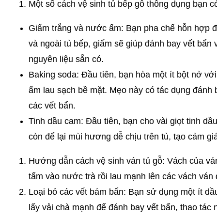
Một số cách vệ sinh tủ bếp gỗ thông dụng bạn có
Giấm trắng và nước ấm: Bạn pha chế hỗn hợp để 
và ngoài tủ bếp, giấm sẽ giúp đánh bay vết bẩn
nguyên liệu sẵn có.
Baking soda: Đầu tiên, bạn hòa một ít bột nở vớ
ẩm lau sạch bề mặt. Mẹo này có tác dụng đánh b
các vết bẩn.
Tinh dầu cam: Đầu tiên, bạn cho vài giọt tinh d
còn để lại mùi hương dễ chịu trên tủ, tạo cảm g
Hướng dẫn cách vệ sinh ván tủ gỗ: Vách của ván
tẩm vào nước trà rồi lau mạnh lên các vách ván 
Loại bỏ các vết bám bẩn: Bạn sử dụng một ít dầu
lấy vải chà mạnh để đánh bay vết bẩn, thao tác 