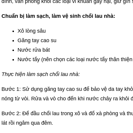
đình, văn phòng khỏi các loại vi khuẩn gây hại, giữ gì
Chuẩn bị làm sạch, làm vệ sinh chổi lau nhà:
Xô lòng sâu
Găng tay cao su
Nước rửa bát
Nước tẩy (nên chọn các loại nước tẩy thân thiệ
Thực hiện làm sạch chổi lau nhà:
Bước 1: Sử dụng găng tay cao su để bảo vệ da tay khỏi 
nóng từ vòi. Rửa và vò cho đến khi nước chảy ra khỏi đ
Bước 2: Để đầu chổi lau trong xô và đổ xà phòng và th
lát rồi ngâm qua đêm.