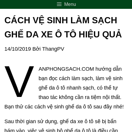
Menu
CÁCH VỆ SINH LÀM SẠCH
GHẾ DA XE Ô TÔ HIỆU QUẢ
14/10/2019
Bởi
ThangPV
V
ANPHONGSACH.COM hướng dẫn
bạn đọc cách làm sạch, làm vệ sinh
ghế da ô tô nhanh sạch, có thể tự
thao tác không cần ra tiệm nội thất.
Bạn thử các cách vệ sinh ghế da ô tô sau đây nhé!
Sau thời gian sử dụng, ghế da xe ô tô sẽ bị bẩn
bám vào, việc vệ sinh bộ ghế da ô tô là điều cần