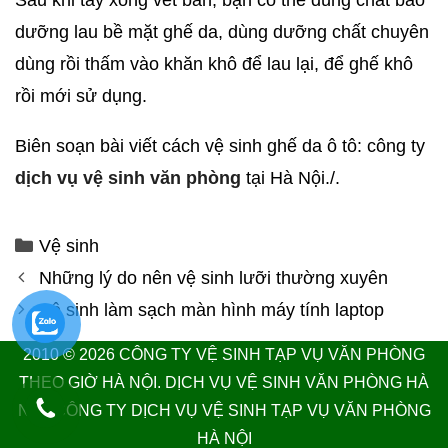
dưỡng lau bề mặt ghế da, dùng dưỡng chất chuyên
dùng rồi thấm vào khăn khô để lau lại, để ghế khô
rồi mới sử dụng.
Biên soạn bài viết cách vệ sinh ghế da ô tô: công ty
dịch vụ vệ sinh văn phòng
tại Hà Nội./.
Vệ sinh
Những lý do nên vệ sinh lưỡi thường xuyên
Vệ sinh làm sạch màn hình máy tính laptop
2010 © 2026
CÔNG TY VỆ SINH TẠP VỤ VĂN PHÒNG
THEO GIỜ HÀ NỘI.
DỊCH VỤ VỆ SINH VĂN PHÒNG HÀ
NỘI
. CÔNG TY DỊCH VỤ VỆ SINH TẠP VỤ VĂN PHÒNG
HÀ NỘI