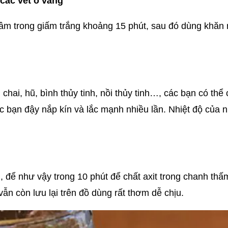
 các vết ố vàng
âm trong giấm trắng khoảng 15 phút, sau đó dùng khăn 
chai, hũ, bình thủy tinh, nồi thủy tinh…, các bạn có th
các bạn đậy nắp kín và lắc mạnh nhiều lần. Nhiệt độ của 
 để như vậy trong 10 phút để chất axit trong chanh thấ
n còn lưu lại trên đồ dùng rất thơm dễ chịu.