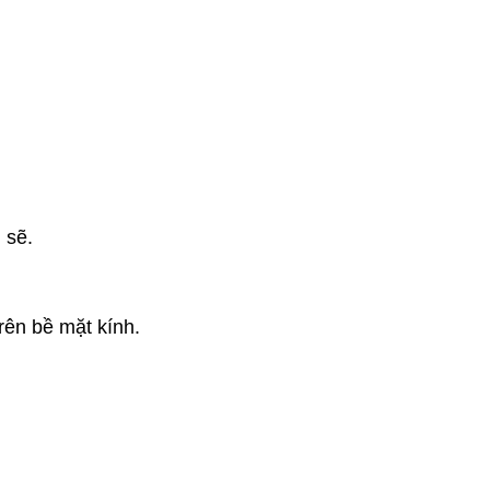
 sẽ.
rên bề mặt kính.