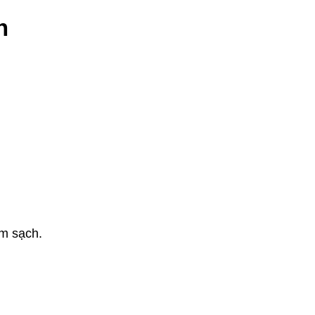
h
àm sạch.